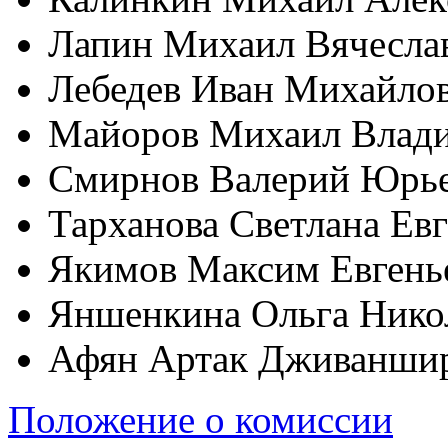
Лапин Михаил Вячесла
Лебедев Иван Михайло
Майоров Михаил Влад
Смирнов Валерий Юрь
Тарханова Светлана Ев
Якимов Максим Евгень
Яншенкина Ольга Нико
Афян Артак Дживанши
Положение о комиссии