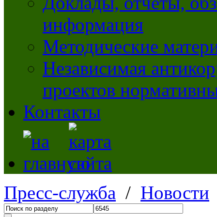
Доклады, отчеты, обз
информация
Методические матер
Независимая антикор
проектов нормативны
Контакты
Пресс-служба
/
Новости