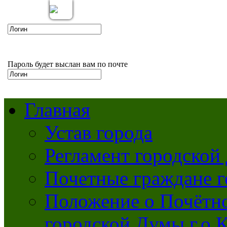
Вкл
Выкл
Версия для слабовидящих:
Изображения:
Пароль будет выслан вам по почте
Главная
Устав города
Регламент городской
Почетные граждане 
Положение о Почётно
городской Думы г.о