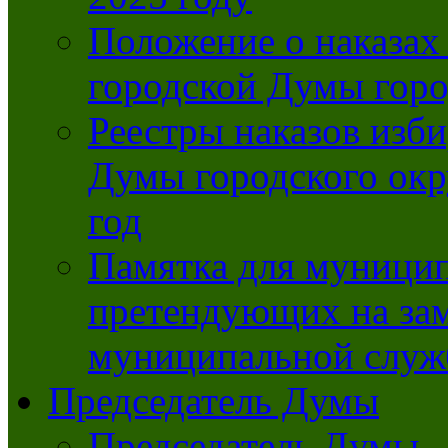
Положение о наказах
городской Думы горо
Реестры наказов изби
Думы городского окр
год
Памятка для муници
претендующих на за
муниципальной слу
Председатель Думы
Председатель Думы