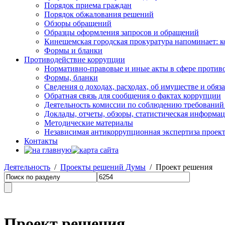
Порядок приема граждан
Порядок обжалования решений
Обзоры обращений
Образцы оформления запросов и обращений
Кинешемская городская прокуратура напоминает: 
Формы и бланки
Противодействие коррупции
Нормативно-правовые и иные акты в сфере против
Формы, бланки
Сведения о доходах, расходах, об имуществе и обяз
Обратная связь для сообщения о фактах коррупции
Деятельность комиссии по соблюдению требований
Доклады, отчеты, обзоры, статистическая информа
Методические материалы
Независимая антикоррупционная экспертиза проек
Контакты
Деятельность
/
Проекты решений Думы
/ Проект решения
Проект решения