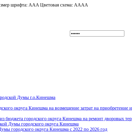
змер шрифта:
A
A
A
Цветовая схема:
A
A
A
A
ородской Думы г.о.Кинешма
дского округа Кинешма на возмещение затрат на приобретение 
из бюджета городского округа Кинешма на ремонт дворовых те
ской Думы городского округа Кинешма
Думы городского округа Кинешма с 2022 по 2026 год