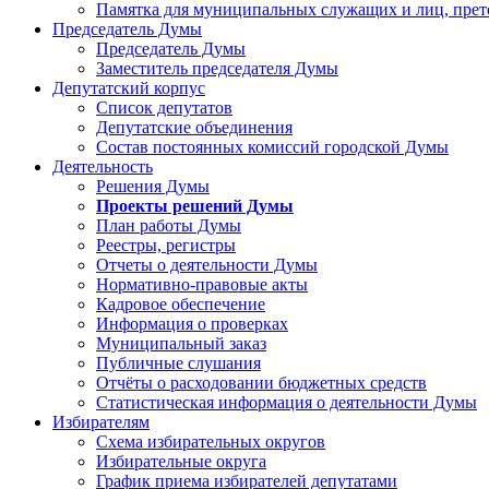
Памятка для муниципальных служащих и лиц, пре
Председатель Думы
Председатель Думы
Заместитель председателя Думы
Депутатский корпус
Список депутатов
Депутатские объединения
Состав постоянных комиссий городской Думы
Деятельность
Решения Думы
Проекты решений Думы
План работы Думы
Реестры, регистры
Отчеты о деятельности Думы
Нормативно-правовые акты
Кадровое обеспечение
Информация о проверках
Муниципальный заказ
Публичные слушания
Отчёты о расходовании бюджетных средств
Статистическая информация о деятельности Думы
Избирателям
Схема избирательных округов
Избирательные округа
График приема избирателей депутатами