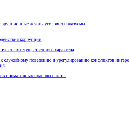
коррупционные деяния уголовно наказуемы.
одействия коррупции
ательствах имущественного характера
 к служебному поведению и урегулированию конфликтов интере
ция
тов нормативных правовых актов