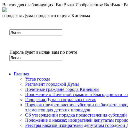
Версия для слабовидящих:
Вкл
Выкл
Изображения:
Вкл
Выкл
Ра
городская Дума городского округа Кинешма
Пароль будет выслан вам по почте
Главная
Устав города
Регламент городской Думы
Почетные граждане города Кинешмы
Положение о Почётной грамоте и Благодарности г
Городская Дума в социальных сетях
Порядок предоставления субсидии из бюджета горо
элементов для детских площадок
Об утверждении порядка предоставления субсидий 
Положение о наказах избирателей депутатам город
Реестры наказов избирателей депутатам городской 