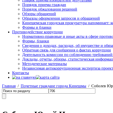
График приема избирателей депутатами
Порядок приема граждан
Порядок обжалования решений
Обзоры обращений
Образцы оформления запросов и обращений
Кинешемская городская прокуратура напоминает: 
Формы и бланки
Противодействие коррупции
Нормативно-правовые и иные акты в сфере против
Формы, бланки
Сведения о доходах, расходах, об имуществе и обяз
Обратная связь для сообщения о фактах коррупции
Деятельность комиссии по соблюдению требований
Доклады, отчеты, обзоры, статистическая информа
Методические материалы
Независимая антикоррупционная экспертиза проек
Контакты
Главная
/
Почетные граждане города Кинешмы
/ Соболев Юр