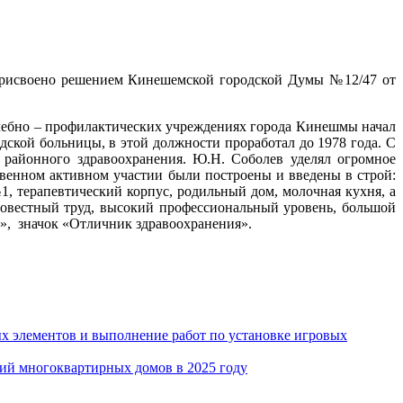
 присвоено решением Кинешемской городской Думы №12/47 от
ечебно – профилактических учреждениях города Кинешмы начал
дской больницы, в этой должности проработал до 1978 года. С
и районного здравоохранения. Ю.Н. Соболев уделял огромное
венном активном участии были построены и введены в строй:
, терапевтический корпус, родильный дом, молочная кухня, а
совестный труд, высокий профессиональный уровень, большой
а», значок «Отличник здравоохранения».
х элементов и выполнение работ по установке игровых
ий многоквартирных домов в 2025 году