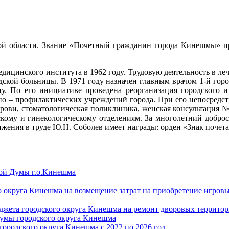
ской области. Звание «Почетный гражданин города Кинешмы»
едицинского института в 1962 году. Трудовую деятельность в л
одской больницы. В 1971 году назначен главным врачом 1-й горо
цу. По его инициативе проведена реорганизация городского 
но – профилактических учреждений города. При его непосредст
ови, стоматологическая поликлиника, женская консультация №1
кому и гинекологическому отделениям. За многолетний добро
жения в труде Ю.Н. Соболев имеет награды: орден «Знак почет
кой Думы г.о.Кинешма
о округа Кинешма на возмещение затрат на приобретение игровы
джета городского округа Кинешма на ремонт дворовых территор
Думы городского округа Кинешма
городского округа Кинешма с 2022 по 2026 год