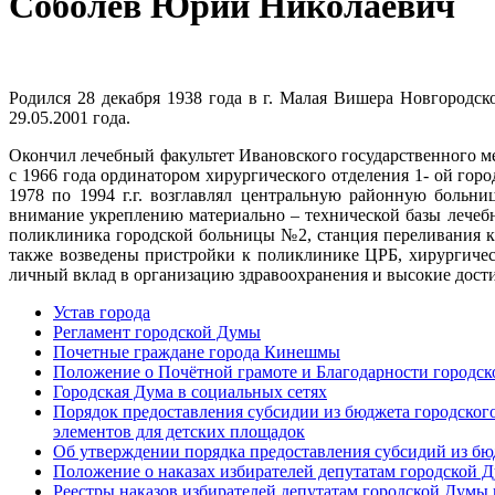
Соболев Юрий Николаевич
Родился 28 декабря 1938 года в г. Малая Вишера Новгород
29.05.2001 года.
Окончил лечебный факультет Ивановского государственного м
с 1966 года ординатором хирургического отделения 1- ой гор
1978 по 1994 г.г. возглавлял центральную районную больни
внимание укреплению материально – технической базы лечеб
поликлиника городской больницы №2, станция переливания кр
также возведены пристройки к поликлинике ЦРБ, хирургичес
личный вклад в организацию здравоохранения и высокие дости
Устав города
Регламент городской Думы
Почетные граждане города Кинешмы
Положение о Почётной грамоте и Благодарности городс
Городская Дума в социальных сетях
Порядок предоставления субсидии из бюджета городског
элементов для детских площадок
Об утверждении порядка предоставления субсидий из бю
Положение о наказах избирателей депутатам городской 
Реестры наказов избирателей депутатам городской Думы 