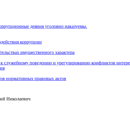
коррупционные деяния уголовно наказуемы.
одействия коррупции
ательствах имущественного характера
 к служебному поведению и урегулированию конфликтов интере
ция
тов нормативных правовых актов
ий Николаевич