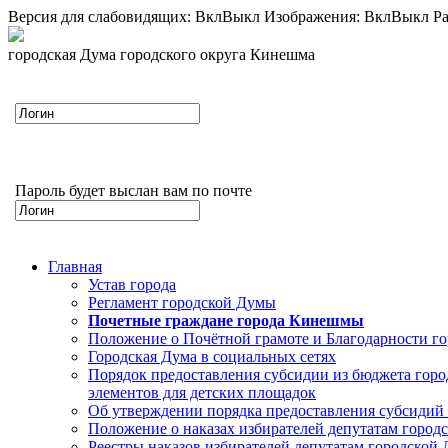
Версия для слабовидящих:
Вкл
Выкл
Изображения:
Вкл
Выкл
Ра
городская Дума городского округа Кинешма
Пароль будет выслан вам по почте
Главная
Устав города
Регламент городской Думы
Почетные граждане города Кинешмы
Положение о Почётной грамоте и Благодарности г
Городская Дума в социальных сетях
Порядок предоставления субсидии из бюджета горо
элементов для детских площадок
Об утверждении порядка предоставления субсидий 
Положение о наказах избирателей депутатам город
Реестры наказов избирателей депутатам городской 