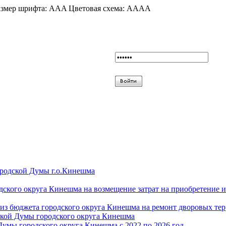
змер шрифта:
A
A
A
Цветовая схема:
A
A
A
A
ородской Думы г.о.Кинешма
дского округа Кинешма на возмещение затрат на приобретение 
из бюджета городского округа Кинешма на ремонт дворовых те
ской Думы городского округа Кинешма
Думы городского округа Кинешма с 2022 по 2026 год