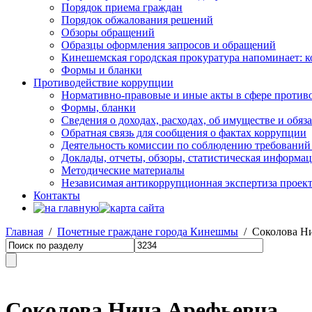
Порядок приема граждан
Порядок обжалования решений
Обзоры обращений
Образцы оформления запросов и обращений
Кинешемская городская прокуратура напоминает: 
Формы и бланки
Противодействие коррупции
Нормативно-правовые и иные акты в сфере против
Формы, бланки
Сведения о доходах, расходах, об имуществе и обяз
Обратная связь для сообщения о фактах коррупции
Деятельность комиссии по соблюдению требований
Доклады, отчеты, обзоры, статистическая информа
Методические материалы
Независимая антикоррупционная экспертиза проек
Контакты
Главная
/
Почетные граждане города Кинешмы
/ Соколова Н
Соколова Нина Арефьевна