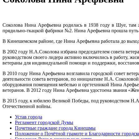
Соколова Нина Арефьевна родилась в 1938 году в Шуе, там
прядильно-ткацкой фабрики №2. Нина Арефьевна прошла путь о
В Кинешемском районе, где Нина Арефьевна работала до выход
В 2002 году Н.А.Соколова избрана председателем совета ветер
руководством своего лидера активно включились в работу, жи
ветераны для индивидуальной помощи и поддержки, восстанов
В 2010 году Нина Арефьевна возглавила городской совет ветер
деятельности совета ветеранов, по инициативе Н.А. Соколовой
оборудования помещения мебелью и оргтехникой Нина Арефьев
ветеранов. В 2012 году Нина Арефьевна удостоена звания «Же
В 2015 году, к юбилею Великой Победы, под руководством Н.
Отечественной войны.
Устав города
Регламент городской Думы
Почетные граждане города Кинешмы
Положение о Почётной грамоте и Благодарности городс