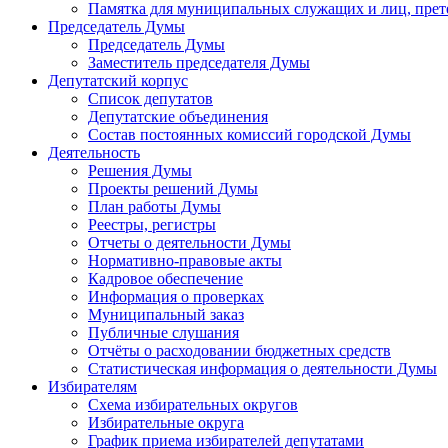
Памятка для муниципальных служащих и лиц, пре
Председатель Думы
Председатель Думы
Заместитель председателя Думы
Депутатский корпус
Список депутатов
Депутатские объединения
Состав постоянных комиссий городской Думы
Деятельность
Решения Думы
Проекты решений Думы
План работы Думы
Реестры, регистры
Отчеты о деятельности Думы
Нормативно-правовые акты
Кадровое обеспечение
Информация о проверках
Муниципальный заказ
Публичные слушания
Отчёты о расходовании бюджетных средств
Статистическая информация о деятельности Думы
Избирателям
Схема избирательных округов
Избирательные округа
График приема избирателей депутатами