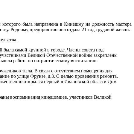
 которого была направлена в Кинешму на должность мастера
ству. Родному предприятию она отдала 21 год трудовой жизни.
тельства.
й была самой крупной в городе. Члены совета под
 и участниками Великой Отечественной войны закреплены
 вышла работа по патриотическому воспитанию.
ружеников тыла. В связи с отсутствием помещения для
ние по улице Фрунзе, д.3. С целью проведения ремонта,
оржественно открылся первый в Ивановской области Дом
обраны воспоминания кинешемцев, участников Великой