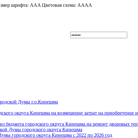
змер шрифта:
A
A
A
Цветовая схема:
A
A
A
A
ородской Думы г.о.Кинешма
дского округа Кинешма на возмещение затрат на приобретение 
из бюджета городского округа Кинешма на ремонт дворовых те
ской Думы городского округа Кинешма
Думы городского округа Кинешма с 2022 по 2026 год