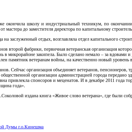
 же окончила школу и индустриальный техникум, по окончании
т мастера до заместителя директора по капитальному строитель
а на заслуженный отдых, возглавляла отдел капитального строи
анов второй фабрики, первичная ветеранская организация которо
знь в микрорайоне закипела. Было сделано немало – за вдовами
лен памятник ветеранам войны, на качественно новый уровень
анов. Сейчас организация объединяет ветеранов, пенсионеров, т
 общественной организации администрацией города передано зда
на привлекла спонсоров и меценатов. И в декабре 2011 года т
нщина года».
А.Соколовой издана книга «Живое слово ветерана», где были с
кой Думы г.о.Кинешма