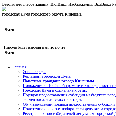
Версия для слабовидящих:
Вкл
Выкл
Изображения:
Вкл
Выкл
Ра
городская Дума городского округа Кинешма
Пароль будет выслан вам по почте
Главная
Устав города
Регламент городской Думы
Почетные граждане города Кинешмы
Положение о Почётной грамоте и Благодарности г
Городская Дума в социальных сетях
Порядок предоставления субсидии из бюджета горо
элементов для детских площадок
Об утверждении порядка предоставления субсидий 
Положение о наказах избирателей депутатам город
Реестры наказов избирателей депутатам городской 