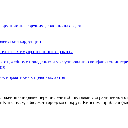
коррупционные деяния уголовно наказуемы.
одействия коррупции
ательствах имущественного характера
 к служебному поведению и урегулированию конфликтов интере
ция
тов нормативных правовых актов
ожения о порядке перечисления обществами с ограниченной от
уг Кинешма», в бюджет городского округа Кинешма прибыли (ча