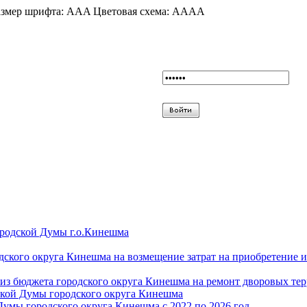
змер шрифта:
A
A
A
Цветовая схема:
A
A
A
A
ородской Думы г.о.Кинешма
дского округа Кинешма на возмещение затрат на приобретение 
из бюджета городского округа Кинешма на ремонт дворовых те
ской Думы городского округа Кинешма
Думы городского округа Кинешма с 2022 по 2026 год