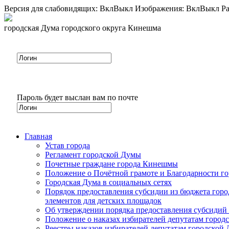
Версия для слабовидящих:
Вкл
Выкл
Изображения:
Вкл
Выкл
Ра
городская Дума городского округа Кинешма
Пароль будет выслан вам по почте
Главная
Устав города
Регламент городской Думы
Почетные граждане города Кинешмы
Положение о Почётной грамоте и Благодарности г
Городская Дума в социальных сетях
Порядок предоставления субсидии из бюджета горо
элементов для детских площадок
Об утверждении порядка предоставления субсидий 
Положение о наказах избирателей депутатам город
Реестры наказов избирателей депутатам городской 