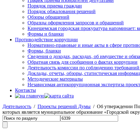
График приема избирателей депутатами
Порядок приема граждан
Порядок обжалования решений
Обзоры обращений
Образцы оформления запросов и обращений
Кинешемская городская прокуратура напоминает: 
Формы и бланки
Противодействие коррупции
Нормативно-правовые и иные акты в сфере против
Формы, бланки
Сведения о доходах, расходах, об имуществе и обяз
Обратная связь для сообщения о фактах коррупции
Деятельность комиссии по соблюдению требований
Доклады, отчеты, обзоры, статистическая информа
Методические материалы
Независимая антикоррупционная экспертиза проек
Контакты
Деятельность
/
Проекты решений Думы
/ Об утверждении Пол
которых является муниципальное образование «Городской окр