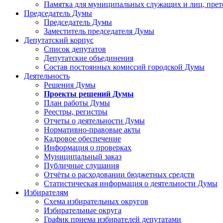
Памятка для муниципальных служащих и лиц, пре
Председатель Думы
Председатель Думы
Заместитель председателя Думы
Депутатский корпус
Список депутатов
Депутатские объединения
Состав постоянных комиссий городской Думы
Деятельность
Решения Думы
Проекты решений Думы
План работы Думы
Реестры, регистры
Отчеты о деятельности Думы
Нормативно-правовые акты
Кадровое обеспечение
Информация о проверках
Муниципальный заказ
Публичные слушания
Отчёты о расходовании бюджетных средств
Статистическая информация о деятельности Думы
Избирателям
Схема избирательных округов
Избирательные округа
График приема избирателей депутатами