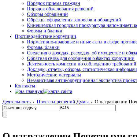
Порядок приема граждан
Порядок обжалования решений
Обзоры обращений
Образцы оформления запросов и обращений
Кинешемская городская прокуратура напоминает: 
Формы и бланки
Противодействие коррупции
Нормативно-правовые и иные акты в сфере против
Формы, бланки
Сведения о доходах, расходах, об имуществе и обяз
Обратная связь для сообщения о фактах коррупции
Деятельность комиссии по соблюдению требований
Доклады, отчеты, обзоры, статистическая информа
Методические материалы
Независимая антикоррупционная экспертиза проек
Контакты
Деятельность
/
Проекты решений Думы
/ О награждении Поче
О награждении Почетными гр