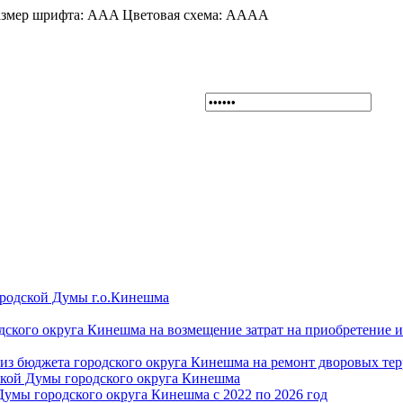
змер шрифта:
A
A
A
Цветовая схема:
A
A
A
A
ородской Думы г.о.Кинешма
дского округа Кинешма на возмещение затрат на приобретение 
из бюджета городского округа Кинешма на ремонт дворовых те
ской Думы городского округа Кинешма
Думы городского округа Кинешма с 2022 по 2026 год