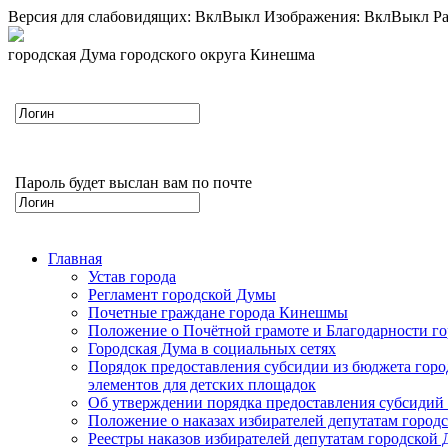
Версия для слабовидящих:
Вкл
Выкл
Изображения:
Вкл
Выкл
Ра
городская Дума городского округа Кинешма
Пароль будет выслан вам по почте
Главная
Устав города
Регламент городской Думы
Почетные граждане города Кинешмы
Положение о Почётной грамоте и Благодарности г
Городская Дума в социальных сетях
Порядок предоставления субсидии из бюджета горо
элементов для детских площадок
Об утверждении порядка предоставления субсидий 
Положение о наказах избирателей депутатам город
Реестры наказов избирателей депутатам городской 