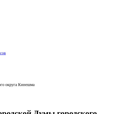
сов
ого округа Кинешма
ородской Думы городского