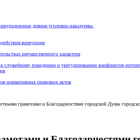
коррупционные деяния уголовно наказуемы.
одействия коррупции
ательствах имущественного характера
 к служебному поведению и урегулированию конфликтов интере
ция
тов нормативных правовых актов
тными грамотами и Благодарностями городской Думы городск
амотами и Благодарностями г