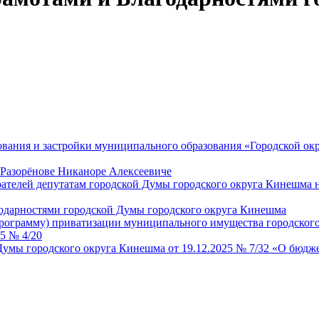
ования и застройки муниципального образования «Городской о
 Разорёнове Никаноре Алексеевиче
рателей депутатам городской Думы городского округа Кинешма
одарностями городской Думы городского округа Кинешма
рограмму) приватизации муниципального имущества городского
5 № 4/20
умы городского округа Кинешма от 19.12.2025 № 7/32 «О бюдже